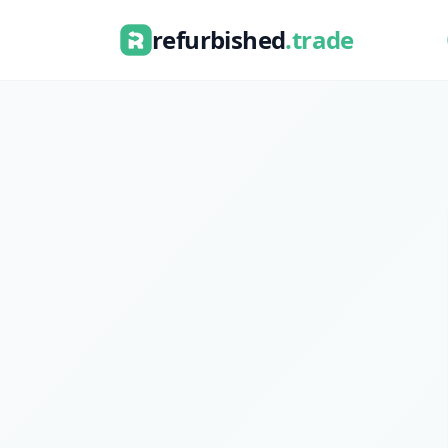
refurbished
.trade